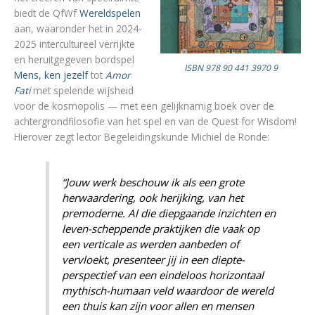
biedt de QfWf
Wereldspelen
aan, waaronder het in 2024-
2025 intercultureel verrijkte
en heruitgegeven bordspel
ISBN 978 90 441 3970 9
Mens, ken jezelf
tot
Amor
Fati
met spelende wijsheid
voor de kosmopolis — met een gelijknamig boek over de
achtergrondfilosofie van het spel en van de Quest for Wisdom!
Hierover zegt lector Begeleidingskunde Michiel de Ronde:
“Jouw werk beschouw ik als een grote
herwaardering, ook herijking, van het
premoderne. Al die diepgaande inzichten en
leven-scheppende praktijken die vaak op
een verticale as werden aanbeden of
vervloekt, presenteer jij in een diepte-
perspectief van een eindeloos horizontaal
mythisch-humaan veld waardoor de wereld
een thuis kan zijn voor allen en mensen