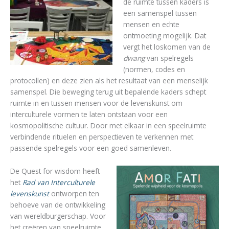
de ruimte tussen kaders is
een samenspel tussen
mensen en echte
ontmoeting mogelijk. Dat
vergt het loskomen van de
dwang
van spelregels
(normen, codes en
protocollen) en deze zien als het resultaat van een menselijk
samenspel. Die beweging terug uit bepalende kaders schept
ruimte in en tussen mensen voor de levenskunst om
interculturele vormen te laten ontstaan voor een
kosmopolitische cultuur. Door met elkaar in een speelruimte
verbindende rituelen en perspectieven te verkennen met
passende spelregels voor een goed samenleven.
De Quest for wisdom heeft
het
Rad van Interculturele
levenskunst
ontworpen ten
behoeve van de ontwikkeling
van wereldburgerschap. Voor
het creëren van speelruimte