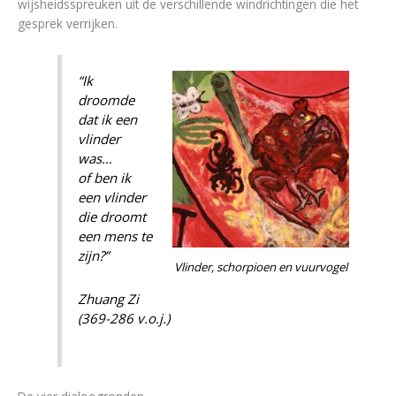
wijsheidsspreuken uit de verschillende windrichtingen die het
gesprek verrijken.
“Ik
droomde
dat ik een
vlinder
was…
of ben ik
een vlinder
die droomt
een mens te
zijn?”
Vlinder, schorpioen en vuurvogel
Zhuang Zi
(369-286 v.o.j.)