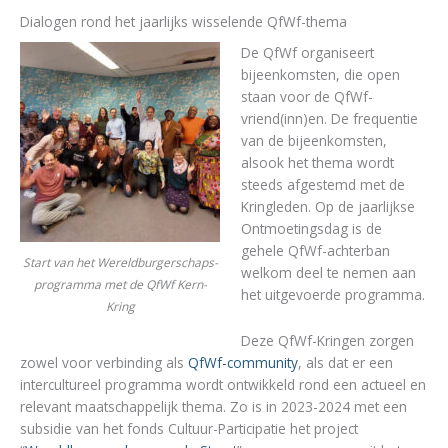
Dialogen rond het jaarlijks wisselende QfWf-thema
De QfWf organiseert
bijeenkomsten, die open
staan voor de QfWf-
vriend(inn)en. De frequentie
van de bijeenkomsten,
alsook het thema wordt
steeds afgestemd met de
Kringleden. Op de jaarlijkse
Ontmoetingsdag is de
gehele QfWf-achterban
Start van het Wereldburgerschaps-
welkom deel te nemen aan
programma met de QfWf Kern-
het uitgevoerde programma.
Kring
Deze QfWf-Kringen zorgen
zowel voor verbinding als
QfWf-community
, als dat er een
intercultureel programma wordt ontwikkeld rond een actueel en
relevant maatschappelijk thema. Zo is in 2023-2024 met een
subsidie van het fonds Cultuur-Participatie het project