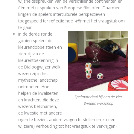
wijsheidsspreuken van de verschillende continenten en
één met uitspraken van Europese filosofen. Daarmee
krijgen de spelers interculturele perspectieven
toegespeeld ter reflectie hoe
wijs
met het vraagstuk om
te gaan.
In de derde ronde
gooien spelers de
kleurendobbelsteen en
zien zij via de
kleurentoekenning in
de Dialoogwijzer welk
wezen zij in het
mythische landschap
ontmoeten. Hoe
helpen de kwaliteiten
Spelmateriaal bij een de Vier
en krachten, die deze
Winden workshop
wezens belichamen,
de kwestie met andere
ogen te bezien, andere vragen te stellen en zo een
wijze(re) verhouding tot het vraagstuk te verkrijgen?