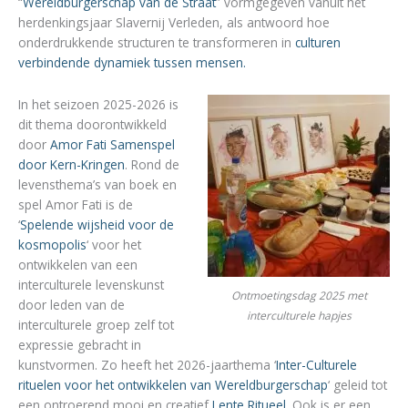
“
Wereldburgerschap van de Straat
” vormgegeven vanuit het
herdenkingsjaar Slavernij Verleden, als antwoord hoe
onderdrukkende structuren te transformeren in
culturen
verbindende dynamiek tussen mensen.
In het seizoen 2025-2026 is
dit thema doorontwikkeld
door
Amor Fati Samenspel
door Kern-Kringen
. Rond de
levensthema’s van boek en
spel Amor Fati is de
‘
Spelende wijsheid voor de
kosmopolis
‘ voor het
ontwikkelen van een
interculturele levenskunst
Ontmoetingsdag 2025 met
door leden van de
interculturele hapjes
interculturele groep zelf tot
expressie gebracht in
kunstvormen. Zo heeft het 2026-jaarthema ‘
Inter-Culturele
rituelen voor het ontwikkelen van Wereldburgerschap
‘ geleid tot
een ontroerend mooi en creatief
Lente Ritueel
. Ook is er een