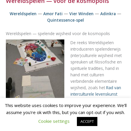
Wereldspelen — voor de kosmopolis
Wereldspelen
—
Amor Fati
—
Vier Winden
—
Adinkra
—
Quintessence-spel
Wereldspelen — spelende wijsheid voor de kosmopolis
De reeks Wereldspelen
introduceren spelenderwijs
(inter)culturele wijsheid met
spreuken uit filosofische en
spirituele tradities, hand in
hand met culturen
verbindende elementaire
wijsheid, zoals het
Rad van
interculturele levenskunst
visualiseert — met als doel
Een teamdag over interculturele
This website uses cookies to improve your experience. We'll
het goede leven
als
communicatie rond het
assume you're ok with this, but you can opt-out if you wish.
kosmopolis te versterken.
dialoogtafelkleed Vier Winden
Cookie settings
ACCEPT