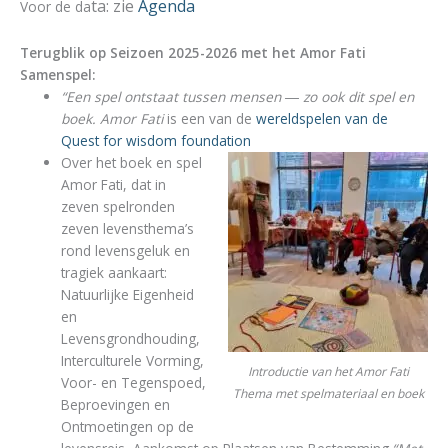
ta: zie
Agenda
Voor de da
Terugblik op Seizoen 2025-2026 met het Amor Fati
Samenspel:
“Een spel ontstaat tussen mensen ― zo ook dit spel en
boek. Amor Fati
is een van de
wereldspelen van de
Quest for wisdom foundation
Over het boek en spel
Amor Fati, dat in
zeven spelronden
zeven levensthema’s
rond levensgeluk en
tragiek aankaart:
Natuurlijke Eigenheid
en
Levensgrondhouding,
Interculturele Vorming,
Introductie van het Amor Fati
Voor- en Tegenspoed,
Thema met spelmateriaal en boek
Beproevingen en
Ontmoetingen op de