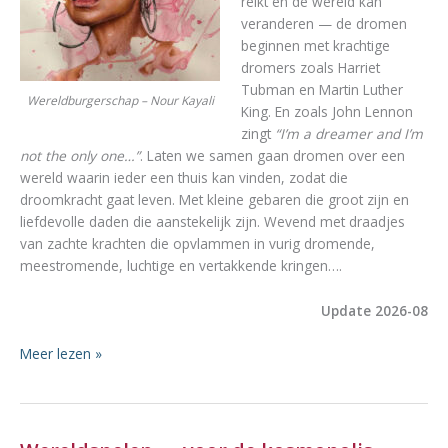
reikt en de wereld kan
veranderen — de dromen
beginnen met krachtige
dromers zoals Harriet
Tubman en Martin Luther
Wereldburgerschap – Nour Kayali
King. En zoals John Lennon
zingt
“I’m a dreamer and I’m
not the only one…”
. Laten we samen gaan dromen over een
wereld waarin ieder een thuis kan vinden, zodat die
droomkracht gaat leven. Met kleine gebaren die groot zijn en
liefdevolle daden die aanstekelijk zijn. Wevend met draadjes
van zachte krachten die opvlammen in vurig dromende,
meestromende, luchtige en vertakkende kringen….
Update 2026-08
QfWf-
Meer lezen »
Kringen