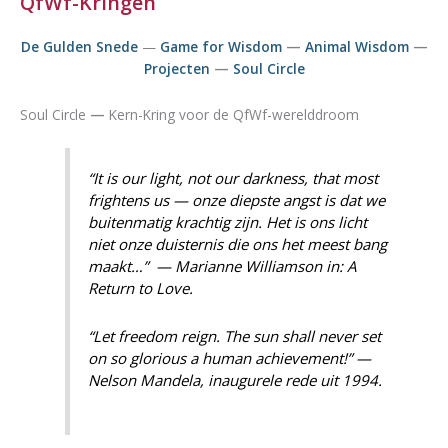
QfWf-Kringen
De Gulden Snede
—
Game for Wisdom
—
Animal Wisdom
—
Projecten
—
Soul Circle
Soul Circle
—
Kern-Kring voor de QfWf-werelddroom
“It is our light, not our darkness, that most
frightens us — onze diepste angst is dat we
buitenmatig krachtig zijn. Het is ons licht
niet onze duisternis die ons het meest bang
maakt…” — Marianne Williamson in: A
Return to Love.
“Let freedom reign. The sun shall never set
on so glorious a human achievement!” —
Nelson Mandela, inaugurele rede uit 1994.