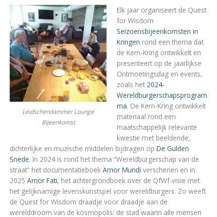
Elk jaar organiseert de Quest
for Wisdom
Seizoensbijeenkomsten in
Kringen
rond een thema dat
de Kern-Kring ontwikkelt en
presenteert op de jaarlijkse
Ontmoetingsdag en events,
zoals het
2024-
Wereldburgerschapsprogram
ma
. De Kern-Kring ontwikkelt
Leidschendammer Lounge
materiaal rond een
Bijeenkomst
maatschappelijk relevante
kwestie met beeldende,
dichterlijke en muzische middelen bijdragen op
De Gulden
Snede
. In 2024 is rond het thema “Wereldburgerschap van de
straat” het documentatieboek
Amor Mundi
verschenen en in
2025
Amor Fati
, het achtergrondboek over de QfWf-visie met
het gelijknamige levenskunstspel voor wereldburgers. Zo weeft
de Quest for Wisdom draadje voor draadje aan de
werelddroom van de kosmopolis: de stad waarin alle mensen