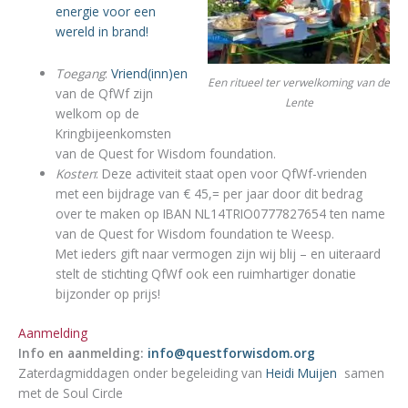
energie voor een
wereld in brand!
Toegang
:
Vriend(inn)en
Een ritueel ter verwelkoming van de
van de QfWf zijn
Lente
welkom op de
Kringbijeenkomsten
van de Quest for Wisdom foundation.
Kosten
: Deze activiteit staat open voor QfWf-vrienden
met een bijdrage van € 45,= per jaar door dit bedrag
over te maken op IBAN NL14TRIO0777827654 ten name
van de Quest for Wisdom foundation te Weesp.
Met ieders gift naar vermogen zijn wij blij – en uiteraard
stelt de stichting QfWf ook een ruimhartiger donatie
bijzonder op prijs!
Aanmelding
Info en aanmelding:
info@questforwisdom.org
Zaterdagmiddagen onder begeleiding van
Heidi Muijen
samen
met de Soul Circle