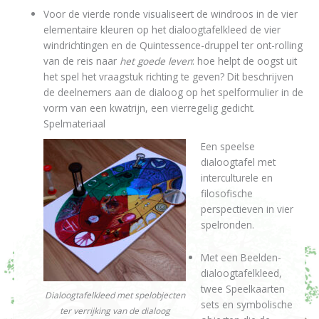
Voor de vierde ronde visualiseert de windroos in de vier
elementaire kleuren op het dialoogtafelkleed de vier
windrichtingen en de Quintessence-druppel ter ont-rolling
van de reis naar
het goede leven
: hoe helpt de oogst uit
het spel het vraagstuk richting te geven? Dit beschrijven
de deelnemers aan de dialoog op het spelformulier in de
vorm van een kwatrijn, een vierregelig gedicht.
Spelmateriaal
Een speelse
dialoogtafel met
interculturele en
filosofische
perspectieven in vier
spelronden.
Met een Beelden-
dialoogtafelkleed,
twee Speelkaarten
Dialoogtafelkleed met spelobjecten
sets en symbolische
ter verrijking van de dialoog