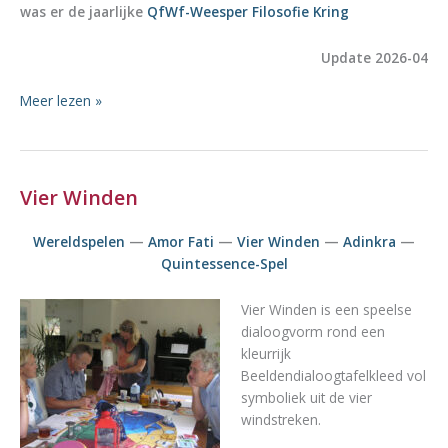
was er de jaarlijke
QfWf-Weesper Filosofie Kring
Update 2026-04
QfWf-
Meer lezen »
Kern-
Kring
Bijeenkomsten
Vier Winden
Wereldspelen
—
Amor Fati
—
Vier Winden
—
Adinkra
—
Quintessence-Spel
Vier Winden is een speelse
dialoogvorm rond een
kleurrijk
Beeldendialoogtafelkleed vol
symboliek uit de vier
windstreken.