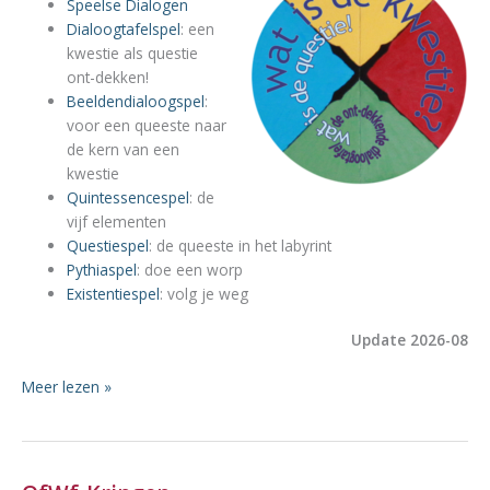
Speelse Dialogen
Dialoogtafelspel
: een
kwestie als questie
ont-dekken!
Beeldendialoogspel
:
voor een queeste naar
de kern van een
kwestie
Quintessencespel
: de
vijf elementen
Questiespel
: de queeste in het labyrint
Pythiaspel
: doe een worp
Existentiespel
: volg je weg
Update 2026-08
Speelruimte
Meer lezen »
—
spel-
en
dialoogvormen