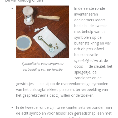
De vier dialoogronden
In de eerste ronde
inventariseren
deelnemers ieders
beeld bij de kwestie
met behulp van de
symbolen op de
buitenste kring en vier
rich objects ofwel
betekenisvolle
s
peelobjecten
uit de
Symbolische voorwerpen ter
doos — de sleutel, het
verbeelding van de kwestie
spiegeltje, de
zandloper en de
gewichtjes — die zij op de overeenkomstige symbolen
van het dialoogtafelkleed plaatsen, ter verbeelding van
het gespreksthema dat zij willen onderzoeken.
In de tweede ronde zijn twee kaartensets verbonden aan
de acht symbolen voor filosofisch gereedschap: één met