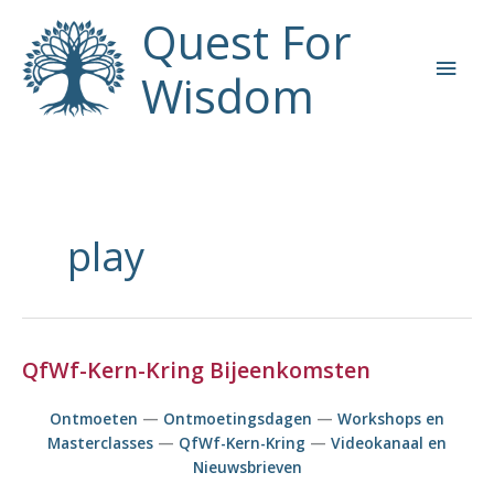
Ga
Quest For
naar
Hoo
de
Wisdom
inhoud
play
QfWf-Kern-Kring Bijeenkomsten
Ontmoeten
—
Ontmoetingsdagen
—
Workshops en
Masterclasses
—
QfWf-Kern-Kring
—
Videokanaal en
Nieuwsbrieven