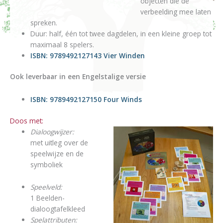
objecten die de
verbeelding mee laten
spreken.
Duur: half, één tot twee dagdelen, in een kleine groep tot
maximaal 8 spelers.
ISBN: 9789492127143 Vier Winden
Ook leverbaar in een Engelstalige versie
ISBN: 9789492127150 Four Winds
Doos met:
Dialoogwijzer:
met uitleg over de
speelwijze en de
symboliek
Speelveld:
1 Beelden-
dialoogtafelkleed
Spelattributen: