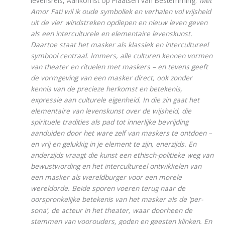
levensreis, Aankomst op Plaatsen van Bestemming.
“Met
Amor Fati wil ik oude symboliek en verhalen vol wijsheid
uit de vier windstreken opdiepen en nieuw leven geven
als een interculturele en elementaire levenskunst.
Daartoe staat het masker als klassiek en intercultureel
symbool centraal. Immers, alle culturen kennen vormen
van theater en rituelen met maskers – en tevens geeft
de vormgeving van een masker direct, ook zonder
kennis van de precieze herkomst en betekenis,
expressie aan culturele eigenheid. In die zin gaat het
elementaire van levenskunst over de wijsheid, die
spirituele tradities als pad tot innerlijke bevrijding
aanduiden door het ware zelf van maskers te ontdoen –
en vrij en gelukkig in je element te zijn, enerzijds. En
anderzijds vraagt die kunst een ethisch-politieke weg van
bewustwording en het intercultureel ontwikkelen van
een masker als wereldburger voor een morele
wereldorde. Beide sporen voeren terug naar de
oorspronkelijke betekenis van het masker als de ‘per-
sona’, de acteur in het theater, waar doorheen de
stemmen van voorouders, goden en geesten klinken. En