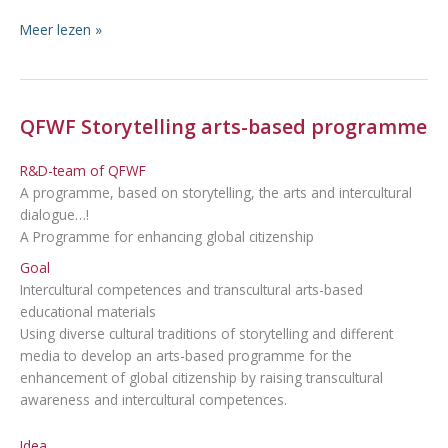
Quest
Meer lezen »
2:
De
Gulden
Snede
QFWF Storytelling arts-based programme
R&D-team of QFWF
A programme, based on storytelling, the arts and intercultural
dialogue…!
A Programme for enhancing global citizenship
Goal
Intercultural competences and transcultural arts-based
educational materials
Using diverse cultural traditions of storytelling and different
media to develop an arts-based programme for the
enhancement of global citizenship by raising transcultural
awareness and intercultural competences.
Idea