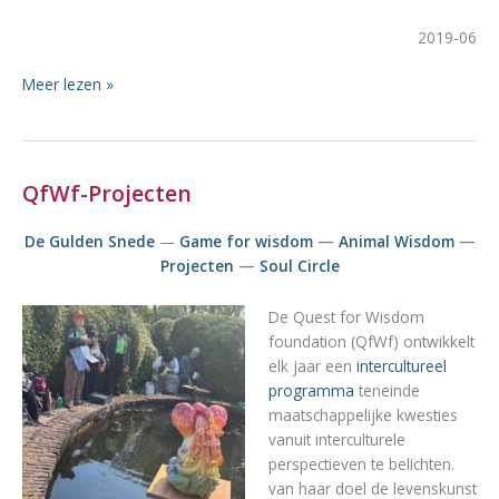
2019-06
QFWF
Meer lezen »
Storytelling
arts-
based
programme
QfWf-Projecten
De Gulden Snede
—
Game for wisdom
—
Animal Wisdom
—
Projecten
—
Soul Circle
De Quest for Wisdom
foundation (QfWf) ontwikkelt
elk jaar een
intercultureel
programma
teneinde
maatschappelijke kwesties
vanuit interculturele
perspectieven te belichten.
van haar doel de levenskunst