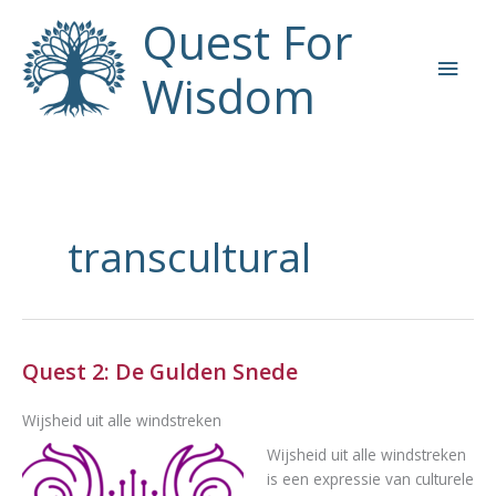
Ga
Quest For
naar
Hoo
de
Wisdom
inhoud
transcultural
Quest 2: De Gulden Snede
Wijsheid uit alle windstreken
Wijsheid uit alle windstreken
is een expressie van culturele