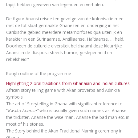
tapijt hebben geweven van legenden en verhalen.
De figuur Anansi reisde ten gevolge van de kolonisatie mee
met de tot slaaf gemaakte Ghanezen en onderging in het
Caribische gebied meerdere metamorfoses qua uiterlijk en
karakter in een Surinaamse, Antilliaanse, Haïtiaanse, … held.
Doorheen de culturele diversiteit belichaamt deze kleurrijke
Anansi in de diaspora steeds humor, geslepenheid en
rebelsheid!”
Rough outline of the programme
Highlighting 2 oral traditions from Ghanaian and Indian cultures:
African story telling game with Akan proverbs and Adinkra
symbols
The art of Storytelling in Ghana with significant reference to
“
Kwaku Ananse”
who is usually given such names as: Ananse
the trickster, Ananse the wise man, Ananse the bad man etc. in
most of his stories.
The Story behind the Akan Traditional Naming ceremony in
Ghana.