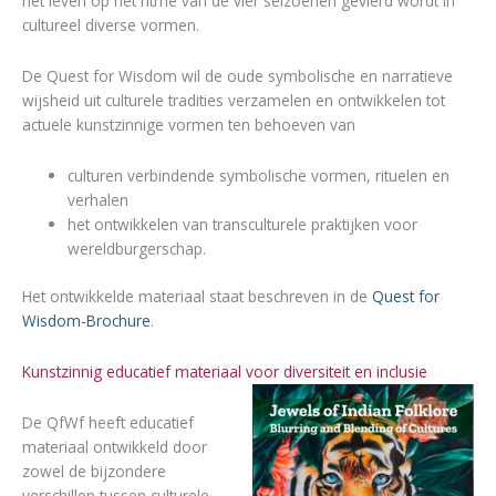
het leven op het ritme van de vier seizoenen gevierd wordt in
cultureel diverse vormen.
De Quest for Wisdom wil de oude symbolische en narratieve
wijsheid uit culturele tradities verzamelen en ontwikkelen tot
actuele kunstzinnige vormen ten behoeven van
culturen verbindende symbolische vormen, rituelen en
verhalen
het ontwikkelen van transculturele praktijken voor
wereldburgerschap.
Het ontwikkelde materiaal staat beschreven in de
Quest for
Wisdom-Brochure
.
Kunstzinnig educatief materiaal voor diversiteit en inclusie
De QfWf heeft educatief
materiaal ontwikkeld door
zowel de bijzondere
verschillen tussen culturele