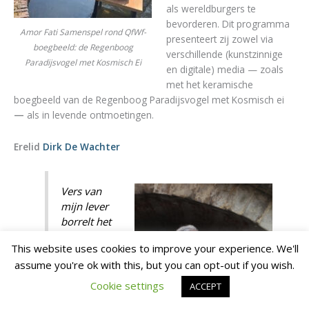
als wereldburgers te
bevorderen. Dit programma
Amor Fati Samenspel rond QfWf-
presenteert zij zowel via
boegbeeld: de Regenboog
verschillende (kunstzinnige
Paradijsvogel met Kosmisch Ei
en digitale) media — zoals
met het keramische
boegbeeld van de Regenboog Paradijsvogel met Kosmisch ei
—
als in levende ontmoetingen.
Erelid
Dirk De Wachter
Vers van
mijn lever
borrelt het
gevoel dat
This website uses cookies to improve your experience. We'll
deze
assume you're ok with this, but you can opt-out if you wish.
initiatieven
wezenlijk
Cookie settings
ACCEPT
zijn voor