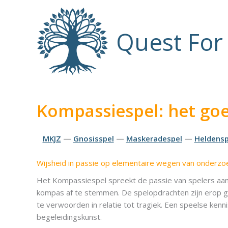
Ga
naar
de
Quest Fo
inhoud
Kompassiespel: het goe
MKJZ
—
Gnosisspel
—
Maskeradespel
—
Heldensp
Wijsheid in passie op elementaire wegen van onderzo
Het Kompassiespel spreekt de passie van spelers aan t
kompas af te stemmen. De spelopdrachten zijn erop g
te verwoorden in relatie tot tragiek. Een speelse kenn
begeleidingskunst.