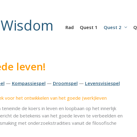
r Wisdom
Rad
Quest 1
Quest 2
Q
de leven!
el
—
Kompassiespel
—
Droomspel
—
Levensvisiespel
ek voor het ontwikkelen van het goede (werk)leven
eneinde de koers in leven en loopbaan op het innerlijk
ericht de betekenis van het goede leven te verbeelden en
ismaking met onderzoekstradities vanuit de filosofische