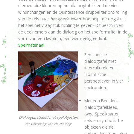
elementaire kleuren op het dialoogtafelkleed de vier
windrichtingen en de Quintessence-druppel ter ont-rolling
van de reis naar
het goede leven
: hoe helpt de oogst uit
het spel het vraagstuk richting te geven? Dit beschrijven
de deelnemers aan de dialoog op het spelformulier in de
vorm van een kwatrijn, een vierregelig gedicht.
Spelmateriaal
Een speelse
dialoogtafel met
interculturele en
filosofische
perspectieven in vier
spelronden.
Met een Beelden-
dialoogtafelkleed,
twee Speelkaarten
Dialoogtafelkleed met spelobjecten
sets en symbolische
ter verrijking van de dialoog
objecten die de
verbeelding mee laten