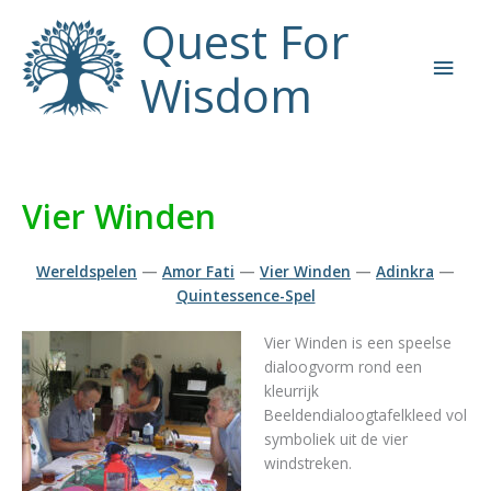
Ga
Quest For
naar
Hoo
de
Wisdom
inhoud
Vier Winden
Wereldspelen
—
Amor Fati
—
Vier Winden
—
Adinkra
—
Quintessence-Spel
Vier Winden is een speelse
dialoogvorm rond een
kleurrijk
Beeldendialoogtafelkleed vol
symboliek uit de vier
windstreken.