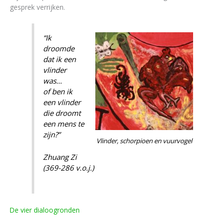
gesprek verrijken.
“Ik
droomde
dat ik een
vlinder
was…
of ben ik
een vlinder
die droomt
een mens te
zijn?”
Vlinder, schorpioen en vuurvogel
Zhuang Zi
(369-286 v.o.j.)
De vier dialoogronden