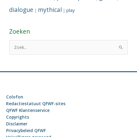
dialogue
mythical
play
|
|
Zoeken
Z
o
e
k
n
a
a
Colofon
r
Redactiestatuut QFWF-sites
:
QFWF Klantenservice
Copyrights
Disclaimer
Privacybeleid QFWF