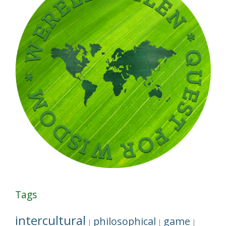
Tags
intercultural
philosophical
game
|
|
|