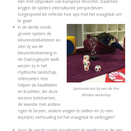
één met uitspraken van Europese filosofen. Daarmee
krijgen de spelers interculturele perspectieven
toegespeeld ter reflectie hoe
wijs
met het vraagstuk om
te gaan.
In de derde ronde
gooien spelers de
kleurendobbelsteen en
zien zij via de
kleurentoekenning in
de Dialoogwijzer welk
wezen zij in het
mythische landschap
ontmoeten. Hoe
helpen de kwaliteiten
Spelmateriaal bij een de Vier
en krachten, die deze
Winden workshop
wezens belichamen,
de kwestie met andere
ogen te bezien, andere vragen te stellen en zo een
wijze(re) verhouding tot het vraagstuk te verkrijgen?
Voor de vierde ronde visualiseert de windroos in de vier