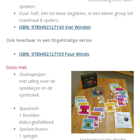
spreken.
Duur: half, één tot twee dagdelen, in een kleine groep tot
maximaal 8 spelers.
ISBN: 9789492127143 Vier Winden
Ook leverbaar in een Engelstalige versie
ISBN: 9789492127150 Four Winds
Doos met:
Dialoogwijzer:
met uitleg over de
speelwijze en de
symboliek
Speelveld:
1 Beelden-
dialoogtafelkleed
Spelattributen:
1 spiegel;
Spelmateriaal Vier Winden