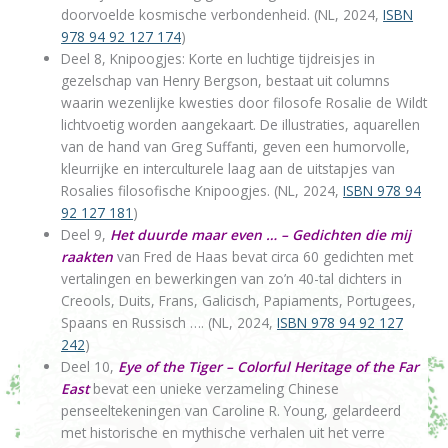
doorvoelde kosmische verbondenheid. (NL, 2024,
ISBN
978 94 92 127 174
)
Deel 8, Knipoogjes: Korte en luchtige tijdreisjes in
gezelschap van Henry Bergson, bestaat uit columns
waarin wezenlijke kwesties door filosofe Rosalie de Wildt
lichtvoetig worden aangekaart. De illustraties, aquarellen
van de hand van Greg Suffanti, geven een humorvolle,
kleurrijke en interculturele laag aan de uitstapjes van
Rosalies filosofische Knipoogjes. (NL, 2024,
ISBN 978 94
92 127 181
)
Deel 9,
Het duurde maar even … – Gedichten die mij
raakten
van Fred de Haas bevat circa 60 gedichten met
vertalingen en bewerkingen van zo’n 40-tal dichters in
Creools, Duits, Frans, Galicisch, Papiaments, Portugees,
Spaans en Russisch …. (NL, 2024,
ISBN 978 94 92 127
242
)
Deel 10,
Eye of the Tiger – Colorful Heritage of the Far
East
bevat een unieke verzameling Chinese
penseeltekeningen van Caroline R. Young, gelardeerd
met historische en mythische verhalen uit het verre