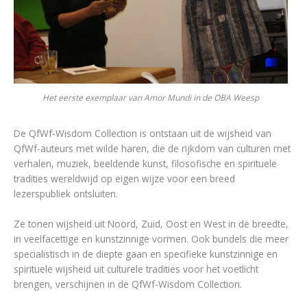
Het eerste exemplaar van Amor Mundi in de OBA Weesp
De QfWf-Wisdom Collection is ontstaan uit de wijsheid van
QfWf-auteurs met wilde haren, die de rijkdom van culturen met
verhalen, muziek, beeldende kunst, filosofische en spirituele
tradities wereldwijd op eigen wijze voor een breed
lezerspubliek ontsluiten.
Ze tonen wijsheid uit Noord, Zuid, Oost en West in de breedte,
in veelfacettige en kunstzinnige vormen. Ook bundels die meer
specialistisch in de diepte gaan en specifieke kunstzinnige en
spirituele wijsheid uit culturele tradities voor het voetlicht
brengen, verschijnen in de QfWf-Wisdom Collection.