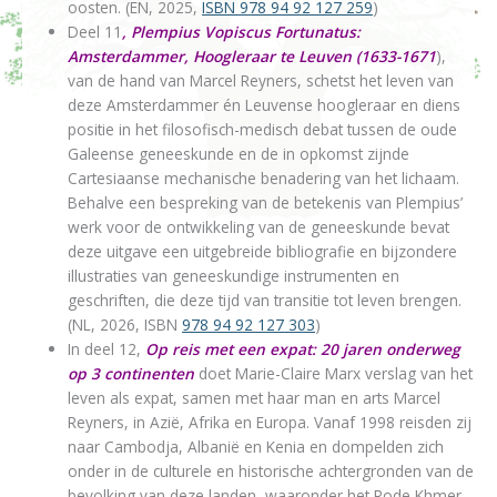
oosten. (EN, 2025,
ISBN 978 94 92 127 259
)
Deel 11
, Plempius Vopiscus Fortunatus:
Amsterdammer, Hoogleraar te Leuven (1633-1671
),
van de hand van Marcel Reyners, schetst het leven van
deze Amsterdammer én Leuvense hoogleraar en diens
positie in het filosofisch-medisch debat tussen de oude
Galeense geneeskunde en de in opkomst zijnde
Cartesiaanse mechanische benadering van het lichaam.
Behalve een bespreking van de betekenis van Plempius’
werk voor de ontwikkeling van de geneeskunde bevat
deze uitgave een uitgebreide bibliografie en bijzondere
illustraties van geneeskundige instrumenten en
geschriften, die deze tijd van transitie tot leven brengen.
(NL, 2026, ISBN
978 94 92 127 303
)
In deel 12,
Op reis met een expat: 20 jaren onderweg
op 3 continenten
doet Marie-Claire Marx verslag van het
leven als expat, samen met haar man en arts Marcel
Reyners, in Azië, Afrika en Europa. Vanaf 1998 reisden zij
naar Cambodja, Albanië en Kenia en dompelden zich
onder in de culturele en historische achtergronden van de
bevolking van deze landen, waaronder het Rode Khmer