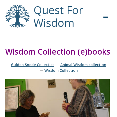
Ga
Quest For
naar
Hoo
de
Wisdom
inhoud
Wisdom Collection (e)books
Gulden Snede Collecties
—
Animal Wisdom collection
—
Wisdom Collection