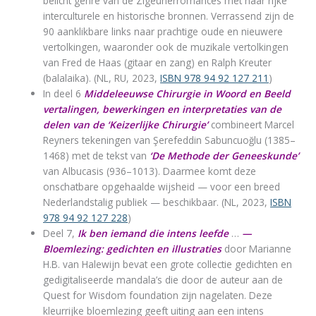
belicht genre van de Zigeunerromances met haar rijke
interculturele en historische bronnen. Verrassend zijn de
90 aanklikbare links naar prachtige oude en nieuwere
vertolkingen, waaronder ook de muzikale vertolkingen
van Fred de Haas (gitaar en zang) en Ralph Kreuter
(balalaika). (NL, RU, 2023,
ISBN 978 94 92 127 211
)
In deel 6
Middeleeuwse Chirurgie in Woord en Beeld
vertalingen, bewerkingen en interpretaties van de
delen van de ‘Keizerlijke Chirurgie’
combineert Marcel
Reyners tekeningen van Şerefeddin Sabuncuoğlu (1385–
1468) met de tekst van
‘De Methode der Geneeskunde’
van Albucasis (936–1013). Daarmee komt deze
onschatbare opgehaalde wijsheid — voor een breed
Nederlandstalig publiek — beschikbaar. (NL, 2023,
ISBN
978 94 92 127 228
)
Deel 7,
Ik ben iemand die intens leefde
…
—
Bloemlezing: gedichten en illustraties
door Marianne
H.B. van Halewijn bevat een grote collectie gedichten en
gedigitaliseerde mandala’s die door de auteur aan de
Quest for Wisdom foundation zijn nagelaten. Deze
kleurrijke bloemlezing geeft uiting aan een intens