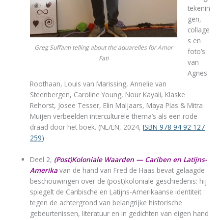
tekenin
gen,
collage
s en
Greg Suffanti telling about the aquarelles for Amor
foto’s
Fati
van
Agnes
Roothaan, Louis van Marissing, Annelie van
Steenbergen, Caroline Young, Nour Kayali, Klaske
Rehorst, Josee Tesser, Elin Maljaars, Maya Plas & Mitra
Muijen verbeelden interculturele thema’s als een rode
draad door het boek. (NL/EN, 2024,
ISBN 978 94 92 127
259
)
Deel 2,
(Post)Koloniale Waarden — Cariben en Latijns-
Amerika
van de hand van Fred de Haas bevat gelaagde
beschouwingen over de (post)koloniale geschiedenis: hij
spiegelt de Caribische en Latijns-Amerikaanse identiteit
tegen de achtergrond van belangrijke historische
gebeurtenissen, literatuur en in gedichten van eigen hand