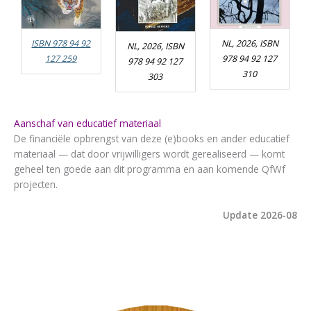
ISBN 978 94 92
NL, 2026, ISBN
NL, 2026, ISBN
127 259
978 94 92 127
978 94 92 127
310
303
Aanschaf van educatief materiaal
De financiële opbrengst van deze (e)books en ander educatief
materiaal — dat door vrijwilligers wordt gerealiseerd — komt
geheel ten goede aan dit programma en aan komende QfWf
projecten.
Update 2026-08