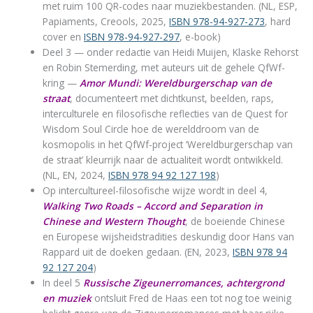
met ruim 100 QR-codes naar muziekbestanden. (NL, ESP,
Papiaments, Creools, 2025,
ISBN 978-94-927-273
, hard
cover en
ISBN 978-94-927-297
, e-book)
Deel 3 — onder redactie van Heidi Muijen, Klaske Rehorst
en Robin Stemerding, met auteurs uit de gehele QfWf-
kring —
Amor Mundi: Wereldburgerschap van de
straat
, documenteert met dichtkunst, beelden, raps,
interculturele en filosofische reflecties van de Quest for
Wisdom Soul Circle hoe de werelddroom van de
kosmopolis in het QfWf-project ‘Wereldburgerschap van
de straat’ kleurrijk naar de actualiteit wordt ontwikkeld.
(NL, EN, 2024,
ISBN 978 94 92 127 198
)
Op intercultureel-filosofische wijze wordt in deel 4,
Walking Two Roads – Accord and Separation in
Chinese and Western Thought
, de boeiende Chinese
en Europese wijsheidstradities deskundig door Hans van
Rappard uit de doeken gedaan. (EN, 2023,
ISBN 978 94
92 127 204
)
In deel 5
Russische Zigeunerromances, achtergrond
en muziek
ontsluit Fred de Haas een tot nog toe weinig