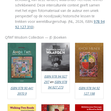
schrikbewind. Deze interculturele context geeft samen
met het eigen fotomateriaal van de auteur een uniek
perspectief op de nood(zaak) historische lessen te
trekken voor wereldburgerschap. (NL, 2026, ISBN
978 94
92 127 310
)
QfWf Wisdom Collection — (E-)boeken
ISBN 978 94 927
297
en
ISBN 978
94 927 273
ISBN 978 90 441
ISBN 978 94 92
3970 9
127 198