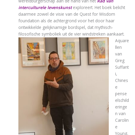
wereldburgerschap aan de hand van het
Rad van
interculturele levenskunst
exploreert. Het boek belicht
daarmee zowel de visie van de Quest for Wisdom
foundation als de achtergrond voor het door haar
ontwikkelde gelijknamige bordspel, dat mythisch-
filosofische symboliek uit de vier windstreken aankaart.
Aquare
llen
van
Greg
Suffant
i,
Chines
e
pense
elschild
eringe
n van
Carolin
e
Young,