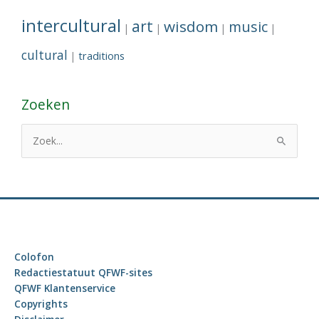
intercultural
art
wisdom
music
|
|
|
|
cultural
traditions
|
Zoeken
Z
o
e
k
n
a
a
Colofon
r
Redactiestatuut QFWF-sites
:
QFWF Klantenservice
Copyrights