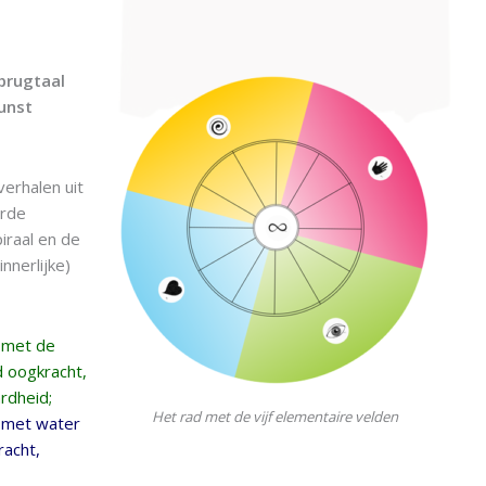
brugtaal
kunst
erhalen uit
arde
iraal en de
nnerlijke)
f met de
d oogkracht,
rdheid;
Het rad met de vijf elementaire velden
f met water
racht,