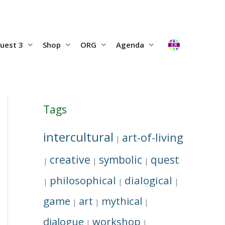
uest 3
Shop
ORG
Agenda
Tags
intercultural
art-of-living
|
creative
symbolic
quest
|
|
|
philosophical
dialogical
|
|
|
game
art
mythical
|
|
|
dialogue
workshop
|
|