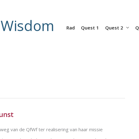
r Wisdom
Rad
Quest 1
Quest 2
Q
unst
 weg van de QfWf ter realisering van haar missie