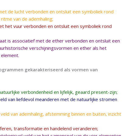
 met de lucht verbonden en ontsluit een symboliek rond
t ritme van de ademhaling;
et het vuur verbonden en ontsluit een symboliek rond
aat is associatief met de ether verbonden en ontsluit een
rhistorische verschijningsvormen en ether als het
 element.
ctogrammen gekarakteriseerd als vormen van
uurlijke verbondenheid en lijfelijk, geaard present-zijn;
ld van liefdevol meanderen met de natuurlijke stromen
veld van ademhaling, afstemming binnen en buiten, inzicht
feren, transformatie en handelend veranderen;
tekenisvol veld van het samenspel van de vier elementen,