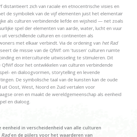
 distantieert zich van raciale en etnocentrische visies en
et de symboliek van de vijf elementen juist het elementair
jke als culturen verbindende liefde en wijsheid — net zoals
uurlijke spel der elementen van aarde, water, lucht en vuur
uit verschillende culturen en continenten als
oners met elkaar verbindt. Via de ordening van
het Rad
seert de missie van de QfWf: om ’tussen’ culturen ruimte
inding en interculturele uitwisseling te stimuleren. Dit
 QfWf door het ontwikkelen van culturen verbindende
 spel- en dialoogvormen, storytelling en levende
ingen. De symbolische taal van de kunsten kan de oude
d uit Oost, West, Noord en Zuid vertalen voor
aagse oren en maakt de wereldgemeenschap als eenheid
el en dialoog.
 eenheid in verscheidenheid van alle culturen
t
Rad
en de pijlers voor het waarderen van