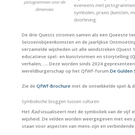
pictogrammen voor de
eveneens met pictogramme
dimensies
symbolen, praxis (kunsten, me
doorleving.
De drie Quests stromen samen als een Queeste ter
Seizoensbijeenkomsten en de jaarlijkse Ontmoeting
verzamelde wijsheden uit alle windstreken (Quest 1
educatieve spel- en kunstvormen en storytelling (
verhalen, …. Deze worden sinds 2024 gepresenteerd
wereldburgerschap op het QfWf-forum
De Gulden 
Zie de
QfWf-Brochure
met de ontwikkelde spel-& d
Symbolische bruggen tussen culturen
Het
Rad
visualiseert met de symboliek van de vijf e
wijsheid. De velden worden weergegeven met een pi
staan voor aspecten van mens-zijn en verbindende 