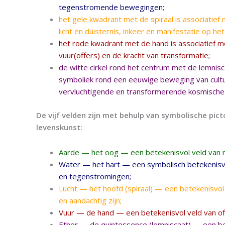
tegenstromende bewegingen;
het gele kwadrant met de spiraal is associatief
licht en duisternis, inkeer en manifestatie op he
het rode kwadrant met de hand is associatief m
vuur(offers) en de kracht van transformatie;
de witte cirkel rond het centrum met de lemnisc
symboliek rond een eeuwige beweging van cultuu
vervluchtigende en transformerende kosmische
De vijf velden zijn met behulp van symbolische pi
levenskunst:
Aarde — het oog — een betekenisvol veld van nat
Water — het hart — een symbolisch betekenisve
en tegenstromingen;
Lucht — het hoofd (spiraal) — een betekenisvol 
en aandachtig zijn;
Vuur — de hand — een betekenisvol veld van of
Ether — de quintessence (lemniscaat) — een be