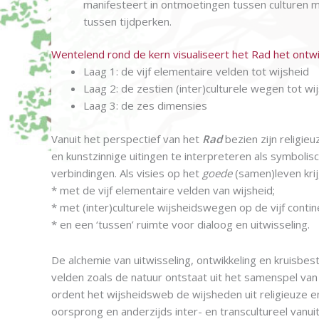
manifesteert in ontmoetingen tussen culturen me
tussen tijdperken.
Wentelend rond de kern visualiseert het Rad het ontwik
Laag 1: de vijf elementaire velden tot wijsheid
Laag 2: de zestien (inter)culturele wegen tot wi
Laag 3: de zes dimensies
Vanuit het perspectief van het
Rad
bezien zijn religieu
en kunstzinnige uitingen te interpreteren als symboli
verbindingen. Als visies op het
goede
(samen)leven kri
* met de vijf elementaire velden van wijsheid;
* met (inter)culturele wijsheidswegen op de vijf contin
* en een ‘tussen’ ruimte voor dialoog en uitwisseling.
De alchemie van uitwisseling, ontwikkeling en kruisbes
velden zoals de natuur ontstaat uit het samenspel van 
ordent het wijsheidsweb de wijsheden uit religieuze en 
oorsprong en anderzijds inter- en transcultureel vanu