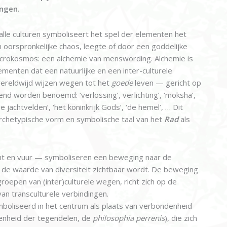
ingen.
alle culturen symboliseert het spel der elementen het
 oorspronkelijke chaos, leegte of door een goddelijke
 microkosmos: een alchemie van menswording. Alchemie is
enten dat een natuurlijke en een inter-culturele
 wereldwijd wijzen wegen tot het
goede
leven — gericht op
nd worden benoemd: ‘verlossing’, verlichting’, ‘moksha’,
 jachtvelden’, ‘het koninkrijk Gods’, ‘de hemel’, … Dit
archetypische vorm en symbolische taal van het
Rad
als
cht en vuur — symboliseren een beweging naar de
r de waarde van diversiteit zichtbaar wordt. De beweging
roepen van (inter)culturele wegen, richt zich op de
an transculturele verbindingen.
boliseerd in het centrum als plaats van verbondenheid
 eenheid der tegendelen, de
philosophia perrenis
), die zich