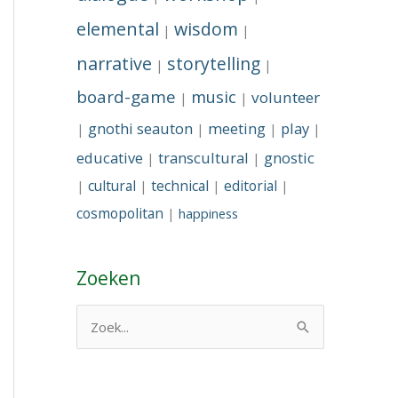
elemental
wisdom
|
|
narrative
storytelling
|
|
board-game
music
volunteer
|
|
gnothi seauton
meeting
play
|
|
|
|
educative
transcultural
gnostic
|
|
cultural
technical
editorial
|
|
|
|
cosmopolitan
|
happiness
Zoeken
Z
o
e
k