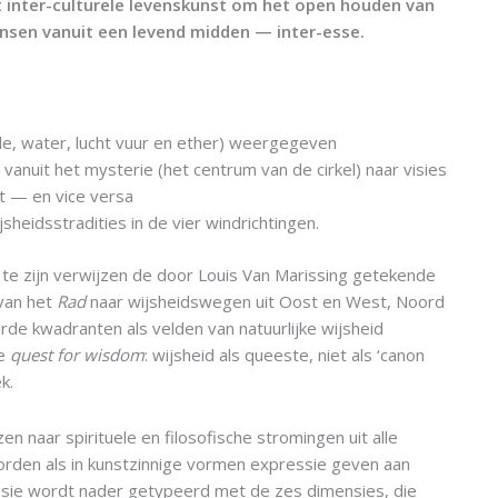
it inter-culturele levenskunst om het open houden van
nsen vanuit een levend midden — inter-esse.
rde, water, lucht vuur en ether) weergegeven
anuit het mysterie (het centrum van de cirkel) naar visies
ft — en vice versa
jsheidsstradities in de vier windrichtingen.
 te zijn verwijzen de door Louis Van Marissing getekende
van het
Rad
naar wijsheidswegen uit Oost en West, Noord
rde kwadranten als velden van natuurlijke wijsheid
de
quest for wisdom
: wijsheid als queeste, niet als ‘canon
k.
n naar spirituele en filosofische stromingen uit alle
orden als in kunstzinnige vormen expressie geven aan
ssie wordt nader getypeerd met de zes dimensies, die