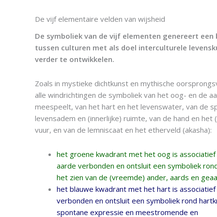
De vijf elementaire velden van wijsheid
De symboliek van de vijf elementen genereert een 
tussen culturen met als doel interculturele levens
verder te ontwikkelen.
Zoals in mystieke dichtkunst en mythische oorsprongsv
alle windrichtingen de symboliek van het oog- en de a
meespeelt, van het hart en het levenswater, van de sp
levensadem en (innerlijke) ruimte, van de hand en het (i
vuur, en van de lemniscaat en het etherveld (akasha):
het groene kwadrant met het oog is associatie
aarde verbonden en ontsluit een symboliek ron
het zien van de (vreemde) ander, aards en geaa
het blauwe kwadrant met het hart is associatie
verbonden en ontsluit een symboliek rond hartk
spontane expressie en meestromende en