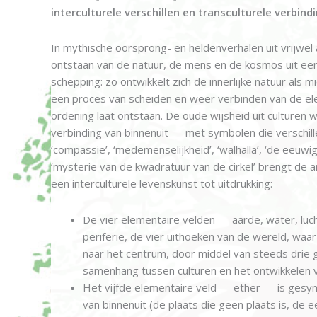
interculturele verschillen en transculturele verbind
In mythische oorsprong- en heldenverhalen uit vrijwel 
ontstaan van de natuur, de mens en de kosmos uit een
schepping: zo ontwikkelt zich de innerlijke natuur als
een proces van scheiden en weer verbinden van de elem
ordening laat ontstaan. De oude wijsheid uit culturen
verbinding van binnenuit — met symbolen die verschille
‘compassie’, ‘medemenselijkheid’, ‘walhalla’, ‘de eeuwige
‘mysterie van de kwadratuur van de cirkel’ brengt de 
een interculturele levenskunst tot uitdrukking:
De vier elementaire velden — aarde, water, lu
periferie, de vier uithoeken van de wereld, waa
naar het centrum, door middel van steeds drie g
samenhang tussen culturen en het ontwikkelen v
Het vijfde elementaire veld — ether — is gesym
van binnenuit (de plaats die geen plaats is, de