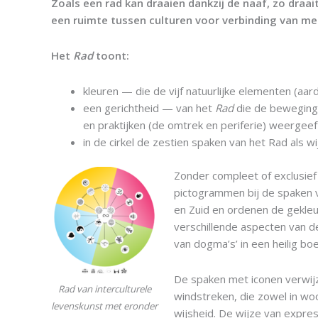
Zoals een rad kan draaien dankzij de naaf, zo draa
een ruimte tussen culturen voor verbinding van me
Het
Rad
toont:
kleuren — die de vijf natuurlijke elementen (aa
een gerichtheid — van het
Rad
die de beweging v
en praktijken (de omtrek en periferie) weergee
in de cirkel de zestien spaken van het Rad als wi
Zonder compleet of exclusief
pictogrammen bij de spaken 
en Zuid en ordenen de gekleu
verschillende aspecten van 
van dogma’s’ in een heilig boe
De spaken met iconen verwijze
Rad van interculturele
windstreken, die zowel in wo
levenskunst met eronder
wijsheid. De wijze van expre