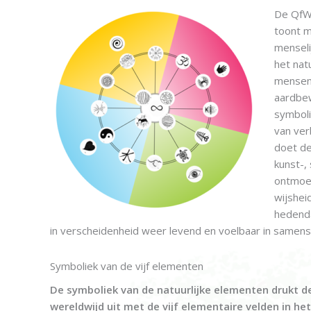
De QfWf
toont m
menseli
het nat
mensen 
aardbew
symboli
van verb
doet de
kunst-,
ontmoet
wijshei
hedend
in verscheidenheid weer levend en voelbaar in samensp
Symboliek van de vijf elementen
De symboliek van de natuurlijke elementen drukt de
wereldwijd uit met
de vijf elementaire velden in he