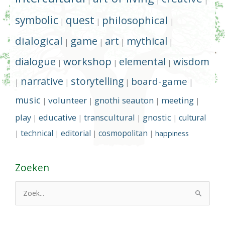
symbolic
quest
philosophical
|
|
|
dialogical
game
art
mythical
|
|
|
|
dialogue
workshop
elemental
wisdom
|
|
|
narrative
storytelling
board-game
|
|
|
|
music
volunteer
gnothi seauton
meeting
|
|
|
|
play
educative
transcultural
gnostic
cultural
|
|
|
|
technical
editorial
cosmopolitan
happiness
|
|
|
|
Zoeken
Z
o
e