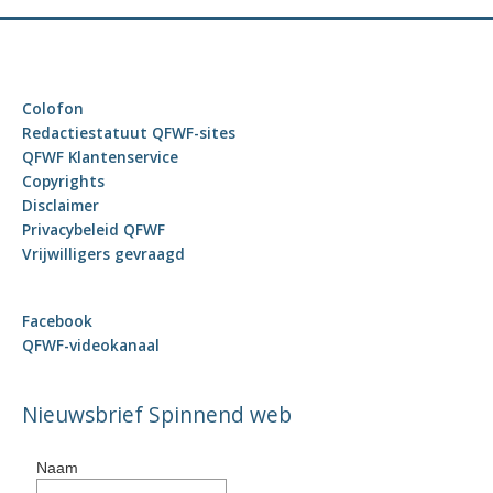
k
n
a
a
Colofon
r
Redactiestatuut QFWF-sites
:
QFWF Klantenservice
Copyrights
Disclaimer
Privacybeleid QFWF
Vrijwilligers gevraagd
Facebook
QFWF-videokanaal
Nieuwsbrief Spinnend web