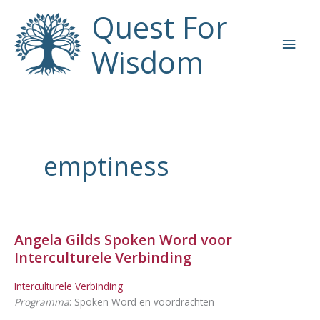
Ga
Quest For
naar
Hoo
de
Wisdom
inhoud
emptiness
Angela Gilds Spoken Word voor
Interculturele Verbinding
Interculturele Verbinding
Programma
: Spoken Word en voordrachten