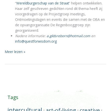
“
Wereldburgerschap van de Straat
” helpen ontwikkelen.
Haar zelf geschreven gedichten rond dit thema heeft zij
voorgedragen op de Projectgroep meetings,
Ontmoetingsdagen en events die samen met de OBA en
de opvangorganisatie De Regenbooggroep zijn
georganiseerd.
Nadere informatie:
a.gildsreborn@hotmail.com
en
info@questforwisdom.org
Angela
Meer lezen »
Gilds
Spoken
Word
voor
Interculturele
Verbinding
Tags
intercultural
art-of-living
creative
|
|
|