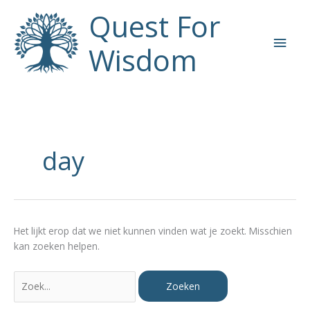
Ga
Quest For
naar
Hoo
de
Wisdom
inhoud
day
Het lijkt erop dat we niet kunnen vinden wat je zoekt. Misschien
kan zoeken helpen.
Zoek
naar: