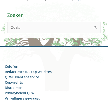
Zoeken
Z
o
e
k
n
a
a
Colofon
r
Redactiestatuut QFWF-sites
:
QFWF Klantenservice
Copyrights
Disclaimer
Privacybeleid QFWF
Vrijwilligers gevraagd