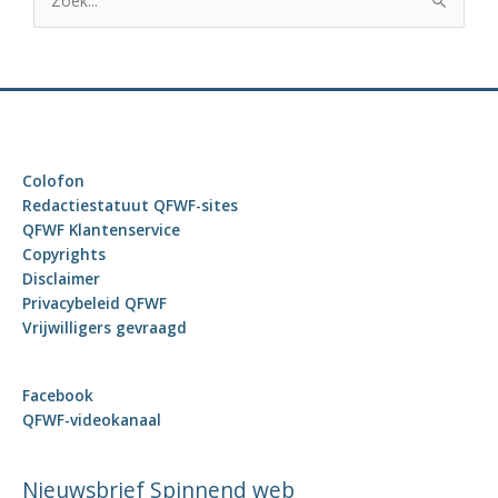
o
e
k
n
a
a
Colofon
r
Redactiestatuut QFWF-sites
:
QFWF Klantenservice
Copyrights
Disclaimer
Privacybeleid QFWF
Vrijwilligers gevraagd
Facebook
QFWF-videokanaal
Nieuwsbrief Spinnend web