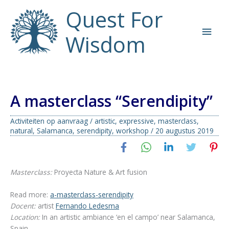
Ga
Quest For
naar
Hoo
de
Wisdom
inhoud
A masterclass “Serendipity”
Activiteiten op aanvraag
/
artistic
,
expressive
,
masterclass
,
natural
,
Salamanca
,
serendipity
,
workshop
/
20 augustus 2019
Masterclass:
Proyecta Nature & Art fusion
Read more:
a-masterclass-serendipity
Docent:
artist
Fernando Ledesma
Location:
In an artistic ambiance ‘en el campo’ near Salamanca,
Spain.