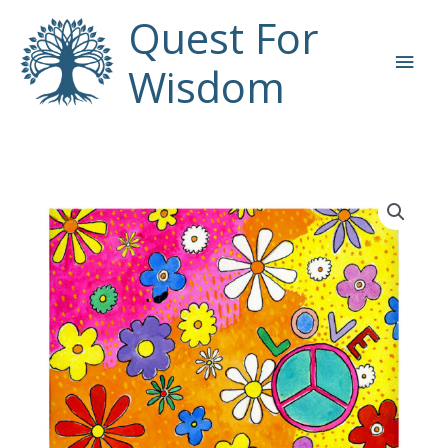
Ga
Quest For
naar
Hoo
de
Wisdom
inhoud