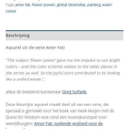
Flower
Tags:
amor fati
,
flower power
,
global citizenship
,
painting
,
water
Power
colour
aantal
Beschrijving
Aquarel uit de serie Amor Fati
“The subject ‘flower power’ gave me the impulse to use bright
colors – and this color scheme relates to the other pieces in
the series as well. So the joyful start contributed to its looking
like a unified whole.”,
aldus de beeldend kunstenaar
Greg Suffanti.
Deze kleurrijke aquarel maakt deel uit van een serie, die
speciaal is gemaakt voor het boek van Heidi Muijen met de
Quest for Wisdom visie rond een levenskunstspel voor
wereldburgers:
Amor Fati, spelende wijsheid voor de