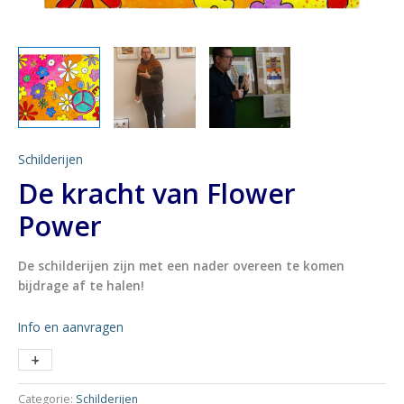
Schilderijen
De kracht van Flower
Power
De schilderijen zijn met een nader overeen te komen
bijdrage af te halen!
Info en aanvragen
De
+
-
kracht
van
Categorie:
Schilderijen