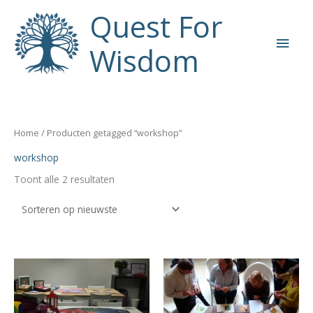
Ga
Quest For
naar
Hoo
de
Wisdom
inhoud
Home
/ Producten getagged “workshop”
workshop
Gesorteerd
Toont alle 2 resultaten
op
nieuwste